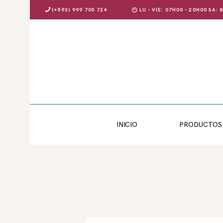
(+593) 999 705 724
LU - VIE: 07H00 - 20H00 SA:
INICIO
PRODUCTOS
INICIO
PRODUCTOS
OFERTAS
BLOG
EVENTOS
CONTÁCTENOS