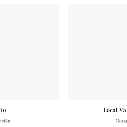
ito
Local Val
nción:
Horar