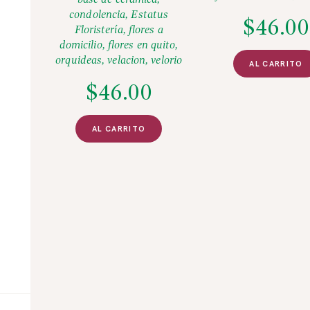
base de cerámica
,
condolencia
,
Estatus
$
46.00
Floristería
,
flores a
domicilio
,
flores en quito
,
orquideas
,
velacion
,
velorio
AL CARRITO
$
46.00
AL CARRITO