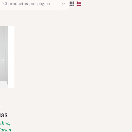
–
ias
uchos
,
lacion