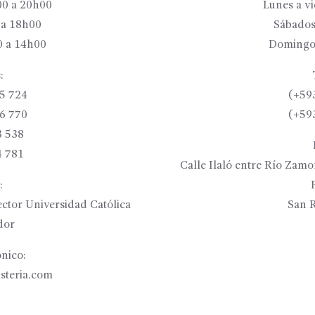
00 a 20h00
Lunes a v
 a 18h00
Sábados
 a 14h00
Domingo
:
5 724
(+59
6 770
(+59
3 538
4 781
Calle Ilaló entre Río Zam
:
ctor Universidad Católica
San R
dor
nico:
isteria.com