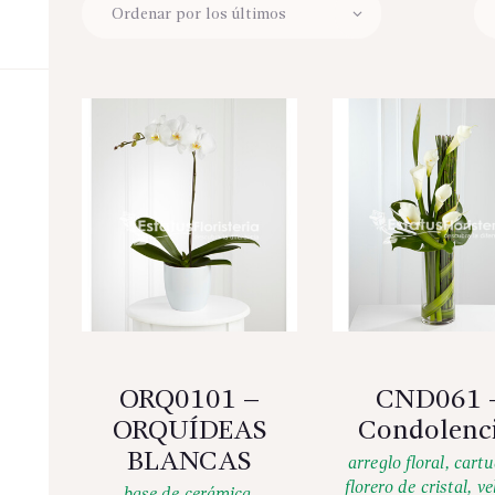
ORQ0101 –
CND061 
ORQUÍDEAS
Condolenc
BLANCAS
arreglo floral
,
cart
florero de cristal
,
ve