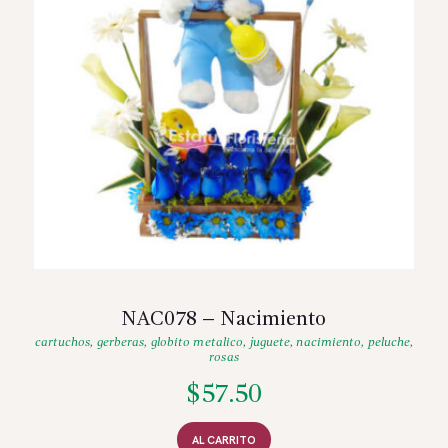
NAC078 – Nacimiento
cartuchos
,
gerberas
,
globito metalico
,
juguete
,
nacimiento
,
peluche
,
rosas
$
57.50
AL CARRITO