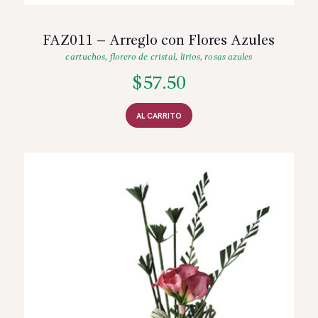
FAZ011 – Arreglo con Flores Azules
cartuchos
,
florero de cristal
,
lirios
,
rosas azules
$
57.50
AL CARRITO