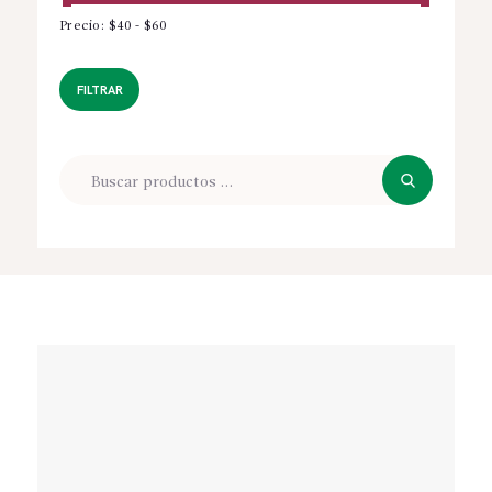
Precio:
$40
-
$60
Precio
Precio
mínimo
máximo
FILTRAR