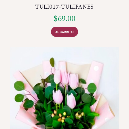
TULI017-TULIPANES
$
69.00
AL CARRITO