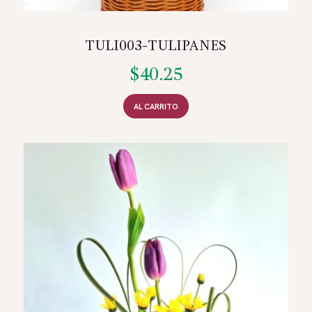
TULI003-TULIPANES
$
40.25
AL CARRITO