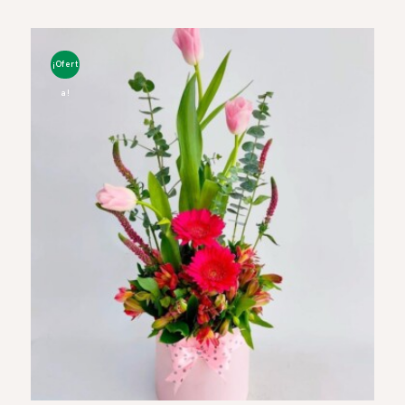
¡Ofert
a!