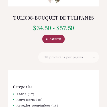
TULI008-BOUQUET DE TULIPANES
$
34.50
-
$
57.50
Rango
de
Este
producto
AL CARRITO
precios:
tiene
múltiples
desde
variantes.
$34.50
Las
opciones
hasta
se
pueden
$57.50
elegir
en
la
Categorías
página
de
AMOR
(17)
producto
Aniversario
(18)
Arreglos económicos
(15)