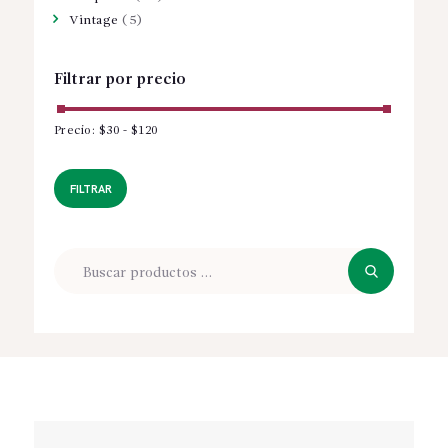
Vintage
(5)
Filtrar por precio
Precio:
$30
-
$120
Precio
Precio
mínimo
máximo
FILTRAR