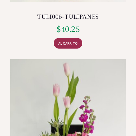
TULI006-TULIPANES
$
40.25
AL CARRITO