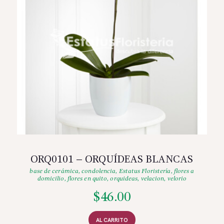
ORQ0101 – ORQUÍDEAS BLANCAS
base de cerámica
,
condolencia
,
Estatus Floristería
,
flores a
domicilio
,
flores en quito
,
orquideas
,
velacion
,
velorio
$
46.00
AL CARRITO