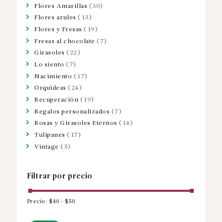
Flores Amarillas
(30)
Flores azules
(13)
Flores y Fresas
(19)
Fresas al chocolate
(7)
Girasoles
(22)
Lo siento
(7)
Nacimiento
(17)
Orquídeas
(24)
Recuperación
(19)
Regalos personalizados
(7)
Rosas y Girasoles Eternos
(14)
Tulipanes
(17)
Vintage
(5)
Filtrar por precio
Precio:
$40
-
$50
Precio
Precio
mínimo
máximo