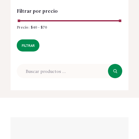
Filtrar por precio
Precio:
$40
-
$70
Precio
Precio
mínimo
máximo
FILTRAR