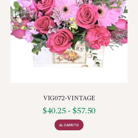
VIG072-VINTAGE
$
40.25
-
$
57.50
Rango
de
Este
producto
AL CARRITO
precios:
tiene
múltiples