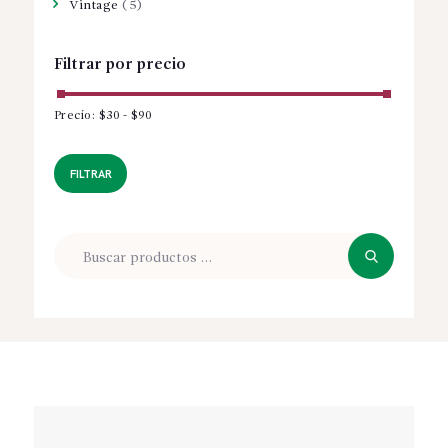
Vintage
(5)
Filtrar por precio
Precio:
$30
-
$90
Precio
Precio
mínimo
máximo
FILTRAR