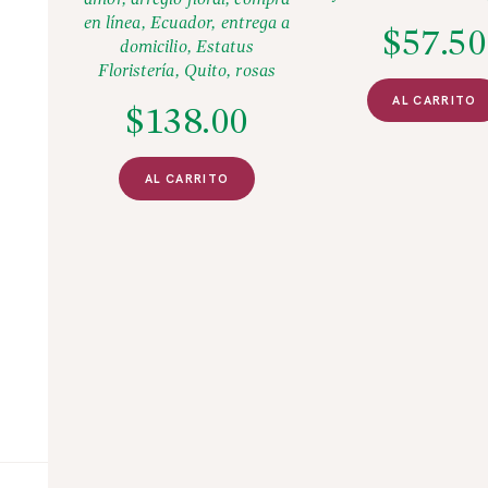
amor
,
arreglo floral
,
compra
en línea
,
Ecuador
,
entrega a
$
57.50
domicilio
,
Estatus
Floristería
,
Quito
,
rosas
AL CARRITO
$
138.00
AL CARRITO