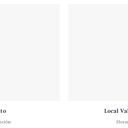
ito
Local Val
nción:
Horar