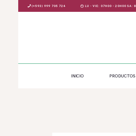
(+593) 999 705 724
LU - VIE: 07H00 - 20H00 SA:
INICIO
PRODUCTOS
INICIO
PRODUCTOS
OFERTAS
BLOG
EVENTOS
CONTÁCTENOS