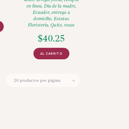
amor
,
arreglo floral
,
compra
en línea
,
Día de la madre
,
Ecuador
,
entrega a
domicilio
,
Estatus
Floristería
,
Quito
,
rosas
$
40.25
AL CARRITO