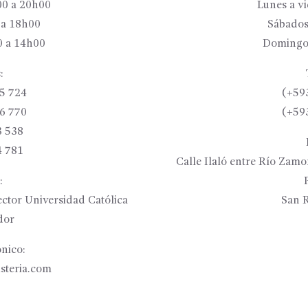
00 a 20h00
Lunes a v
 a 18h00
Sábados
 a 14h00
Domingo
:
5 724
(+59
6 770
(+59
3 538
4 781
Calle Ilaló entre Río Zam
:
ctor Universidad Católica
San R
dor
nico:
isteria.com