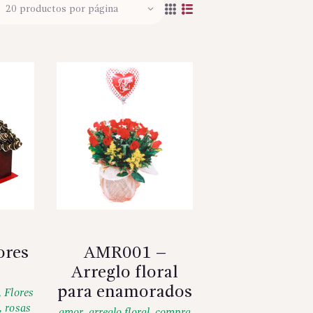
ores
AMR001 –
Arreglo floral
para enamorados
,
Flores
,
rosas