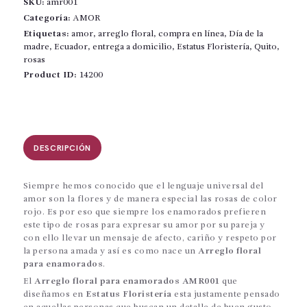
SKU:
amr001
floral
para
Categoría:
AMOR
enamorados
Etiquetas:
amor
,
arreglo floral
,
compra en línea
,
Día de la
cantidad
madre
,
Ecuador
,
entrega a domicilio
,
Estatus Floristería
,
Quito
,
rosas
Product ID:
14200
DESCRIPCIÓN
Siempre hemos conocido que el lenguaje universal del
amor son la flores y de manera especial las rosas de color
rojo. Es por eso que siempre los enamorados prefieren
este tipo de rosas para expresar su amor por su pareja y
con ello llevar un mensaje de afecto, cariño y respeto por
la persona amada y así es como nace un
Arreglo floral
para enamorados
.
El
Arreglo floral para enamorados AMR001
que
diseñamos en
Estatus Floristería
esta justamente pensado