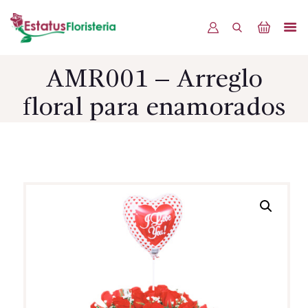
AMR001 – Arreglo
INICIO
floral para enamorados
PRODUCTOS
OFERTAS
BLOG
EVENTOS
CONTÁCTENOS