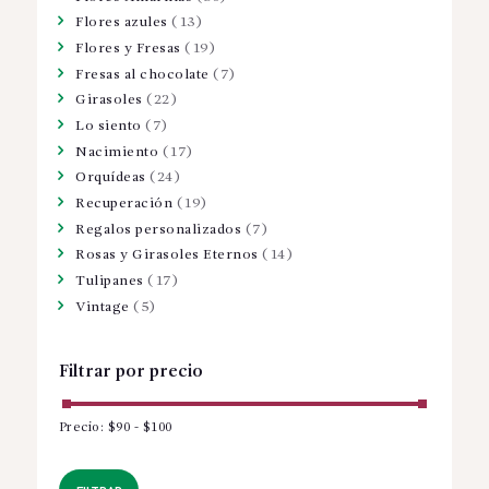
Flores azules
(13)
Flores y Fresas
(19)
Fresas al chocolate
(7)
Girasoles
(22)
Lo siento
(7)
Nacimiento
(17)
Orquídeas
(24)
Recuperación
(19)
Regalos personalizados
(7)
Rosas y Girasoles Eternos
(14)
Tulipanes
(17)
Vintage
(5)
Filtrar por precio
Precio:
$90
-
$100
Precio
Precio
mínimo
máximo