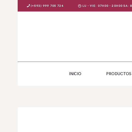
(+593) 999 705 724
LU - VIE: 07H00 - 20H00 SA:
INICIO
PRODUCTOS
INICIO
PRODUCTOS
OFERTAS
BLOG
EVENTOS
CONTÁCTENOS