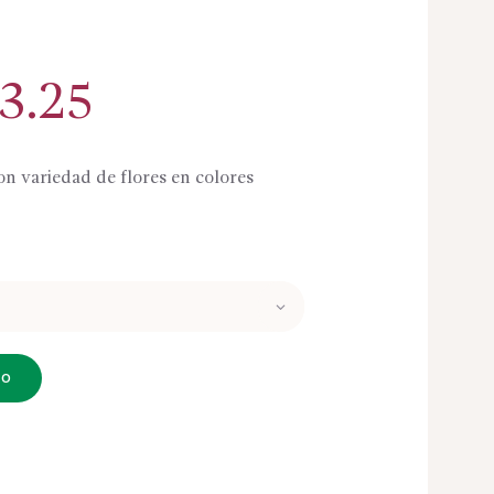
Rango
3.25
de
precios:
desde
on variedad de flores en colores
$40.25
hasta
$63.25
TO