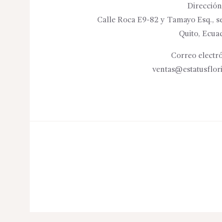
Dirección
Calle Roca E9-82 y Tamayo Esq., se
Quito, Ecua
Correo electró
ventas@estatusflor