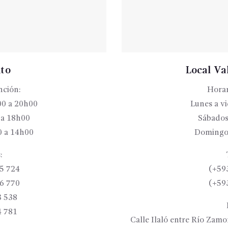
ito
Local Val
nción:
Horar
00 a 20h00
Lunes a v
 a 18h00
Sábados
 a 14h00
Domingo
:
5 724
(+59
6 770
(+59
3 538
4 781
Calle Ilaló entre Río Zam