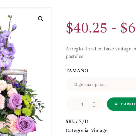
$
40.25
-
$
6
Arreglo floral en base vintage c
pasteles
TAMAÑO
VIG071-
AL CARRI
VINTAGE
cantidad
SKU:
N/D
Categoría:
Vintage