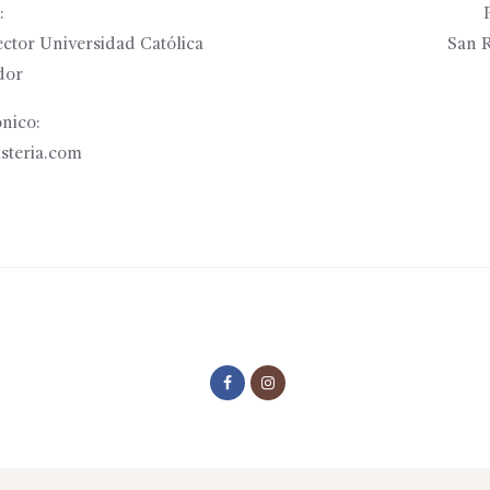
:
ctor Universidad Católica
San R
dor
nico:
isteria.com