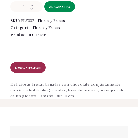
FLF002
AL CARRITO
-
Flores
SKU:
FLF002 - Flores y Fresas
y
Fresas
Categoría:
Flores y Fresas
cantidad
Product ID:
14346
DESCRIPCIÓN
Deliciosas fresas bañadas con chocolate conjuntamente
con un arbolito de girasoles, base de madera, acompañado
de un globito Tamaño: 30*50 cm.