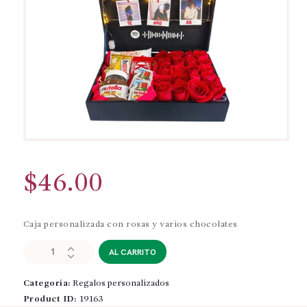
$
46.00
Caja personalizada con rosas y varios chocolates
REG014-
AL CARRITO
REGALO
PERSONALIZADO
Categoría:
Regalos personalizados
cantidad
Product ID:
19163