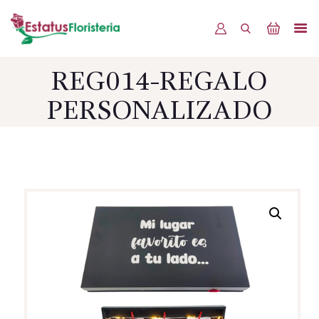
REG014-REGALO
INICIO
PERSONALIZADO
PRODUCTOS
OFERTAS
BLOG
EVENTOS
CONTÁCTENOS