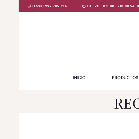
(+593) 999 705 724
LU - VIE: 07H00 - 20H00 SA:
INICIO
PRODUCTOS
INICIO
PRODUCTOS
OFERTAS
BLOG
REG
EVENTOS
CONTÁCTENOS