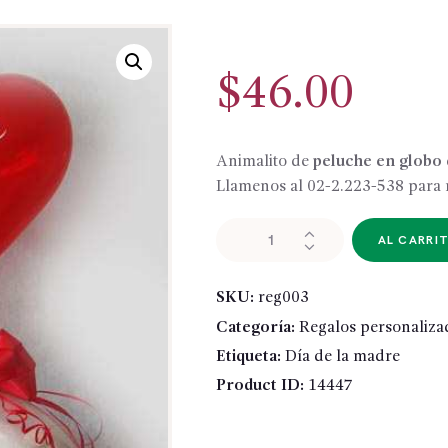
$
46.00
Animalito de
peluche en globo
Llamenos al 02-2.223-538 para
REG003
AL CARRI
-
Peluche
SKU:
reg003
Englobado
Categoría:
Regalos personaliza
cantidad
Etiqueta:
Día de la madre
Product ID:
14447