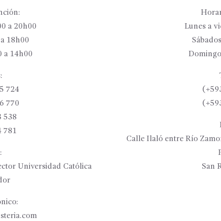
nción:
Horar
00 a 20h00
Lunes a v
 a 18h00
Sábados
 a 14h00
Domingo
:
5 724
(+59
6 770
(+59
3 538
4 781
Calle Ilaló entre Río Zam
:
ctor Universidad Católica
San R
dor
nico:
isteria.com