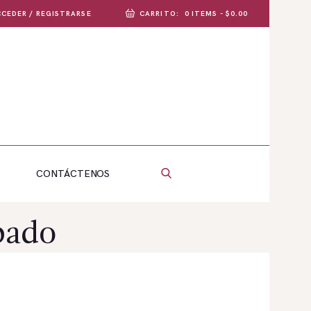
CEDER / REGISTRARSE
CARRITO:
0 ITEMS
-
$0.00
CONTÁCTENOS
bado