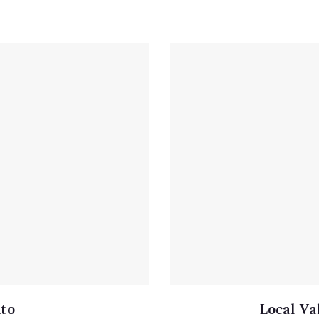
ito
Local Val