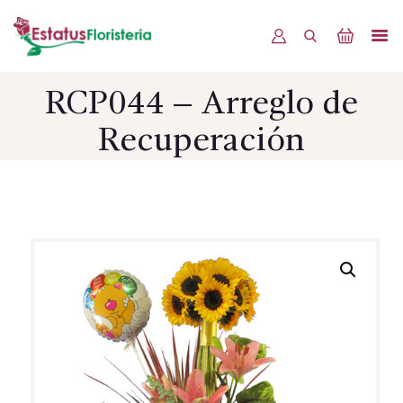
RCP044 – Arreglo de
INICIO
Recuperación
PRODUCTOS
OFERTAS
BLOG
EVENTOS
CONTÁCTENOS