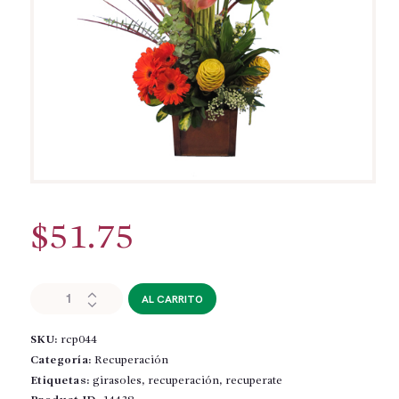
$
51.75
RCP044
AL CARRITO
-
Arreglo
SKU:
rcp044
de
Recuperación
Categoría:
Recuperación
cantidad
Etiquetas:
girasoles
,
recuperación
,
recuperate