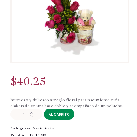
$
40.25
hermoso y delicado arreglo floral para nacimiento niña.
elaborado en una base doble y acompañado de un peluche.
NAC084
AL CARRITO
-
Nacimiento
Categoría:
Nacimiento
niña
cantidad
Product ID:
15980