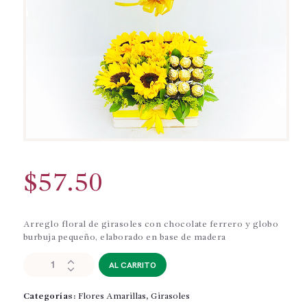
$
57.50
Arreglo floral de girasoles con chocolate ferrero y globo
burbuja pequeño, elaborado en base de madera
GIR016-
AL CARRITO
GIRASOLES-
CHOCOLATES-
Categorías:
Flores Amarillas
,
Girasoles
GLOBO