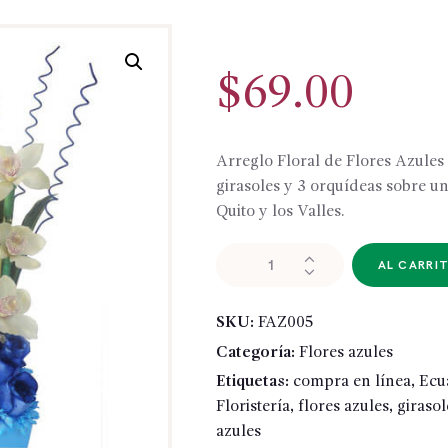
$
69.00
Arreglo Floral de Flores Azules 
girasoles y 3 orquídeas sobre u
Quito y los Valles.
FAZ005
AL CARRI
-
Arreglo
SKU:
FAZ005
de
Categoría:
Flores azules
Flores
Azules
Etiquetas:
compra en línea
,
Ecu
cantidad
Floristería
,
flores azules
,
girasol
azules