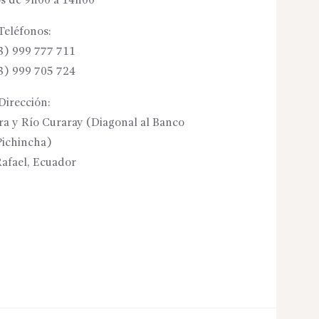
s de 9h00 a 14h00
Teléfonos:
3) 999 777 711
3) 999 705 724
Dirección:
ora y Río Curaray (Diagonal al Banco
Pichincha)
afael, Ecuador