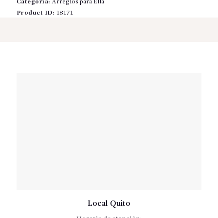
Categoría:
Arreglos para Ella
PARA
ELLA
Product ID:
18171
cantidad
Local Quito