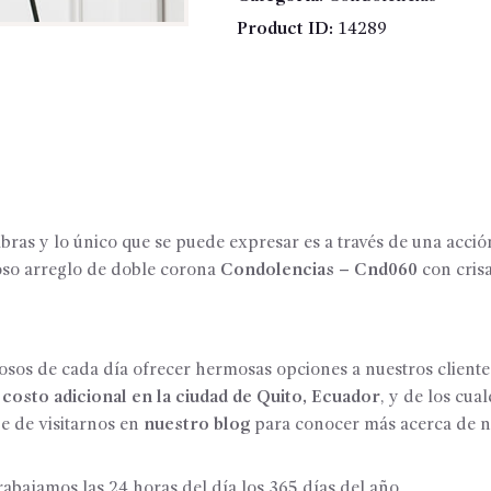
Product ID:
14289
ras y lo único que se puede expresar es a través de una acció
moso arreglo de doble corona
Condolencias – Cnd060
con crisa
sos de cada día ofrecer hermosas opciones a nuestros clientes 
 costo adicional en la ciudad de Quito, Ecuador
, y de los cu
je de visitarnos en
nuestro blog
para conocer más acerca de no
bajamos las 24 horas del día los 365 días del año.