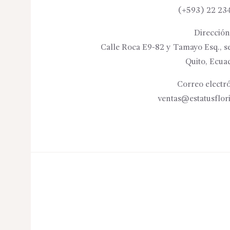
(+593) 22 23
Dirección
Calle Roca E9-82 y Tamayo Esq., se
Quito, Ecua
Correo electró
ventas@estatusflor