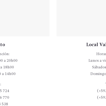
ito
Local Val
nción:
Horar
00 a 20h00
Lunes a v
 a 18h00
Sábados
 a 14h00
Domingo
:
5 724
(+59
6 770
(+59
3 538