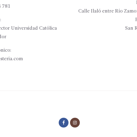
4 781
Calle Ilaló entre Río Zam
:
ctor Universidad Católica
San R
dor
nico:
isteria.com