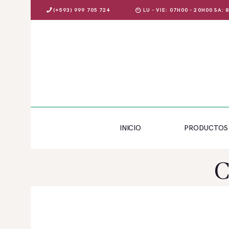
(+593) 999 705 724
LU - VIE: 07H00 - 20H00 SA:
INICIO
PRODUCTOS
INICIO
PRODUCTOS
OFERTAS
BLOG
C
EVENTOS
CONTÁCTENOS