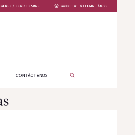
CEDER / REGISTRARSE
CARRITO:
0 ITEMS
-
$0.00
CONTÁCTENOS
as