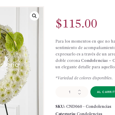
$
115.00
Para los momentos en que no ha
sentimiento de acompañamiento 
expresarlo es a través de un arr
doble corona
Condolencias – 
un elegante detalle para aquell
*Variedad de colores disponibles.
CND060
AL CARRI
-
Condolencias
SKU:
CND060 - Condolencias
cantidad
Categoría:
Condolencias