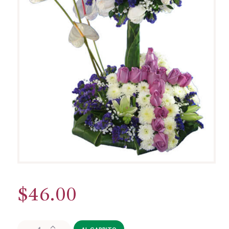
$
46.00
CND049