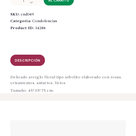
AL CARRITO
-
Condolencias
SKU:
cnd049
cantidad
Categoría:
Condolencias
Product ID:
14284
DESCRIPCIÓN
Delicado arreglo floral tipo arbolito elaborado con rosas,
crisantemos, anturios, lirios.
Tamaño: 45*35*75 cm.