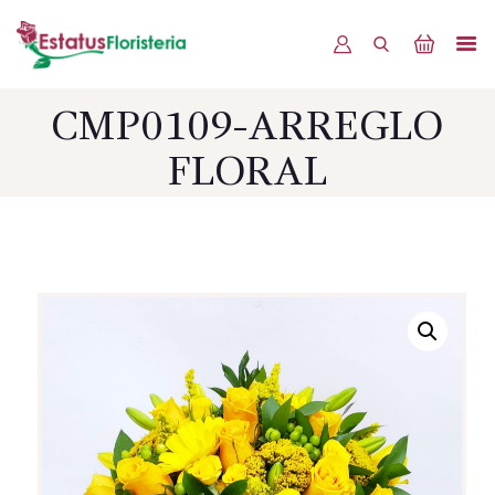
CMP0109-ARREGLO
INICIO
FLORAL
PRODUCTOS
OFERTAS
BLOG
EVENTOS
CONTÁCTENOS