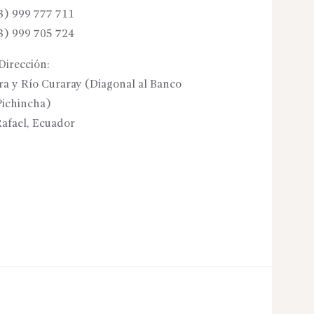
3) 999 777 711
3) 999 705 724
Dirección:
ora y Río Curaray (Diagonal al Banco
Pichincha)
afael, Ecuador