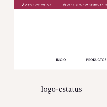
(+593) 999 705 724
LU - VIE: 07H00 - 20H00 SA:
INICIO
PRODUCTOS
INICIO
PRODUCTOS
OFERTAS
BLOG
EVENTOS
logo-estatus
CONTÁCTENOS