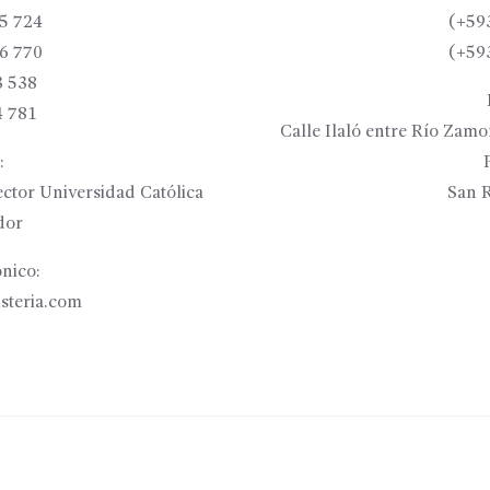
5 724
(+59
6 770
(+59
3 538
4 781
Calle Ilaló entre Río Zam
:
ctor Universidad Católica
San R
dor
nico:
isteria.com