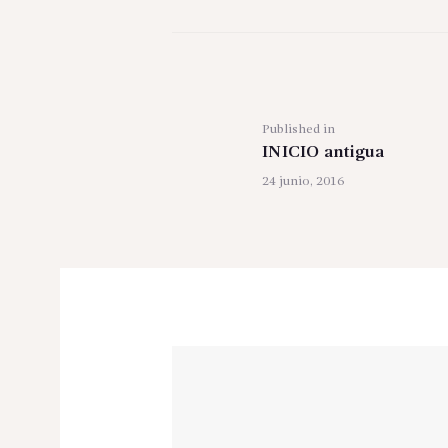
Navegación
de
Previous
Published in
entradas
INICIO antigua
post:
24 junio, 2016