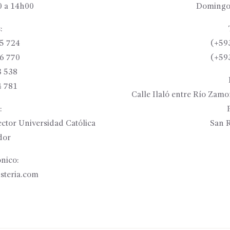
 a 14h00
Domingo
:
5 724
(+59
6 770
(+59
3 538
4 781
Calle Ilaló entre Río Zam
:
ctor Universidad Católica
San R
dor
nico:
isteria.com