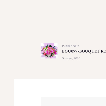
Navegación
de
Previous
Published in
entradas
BOU079-BOUQUET R
post:
5 mayo, 2026