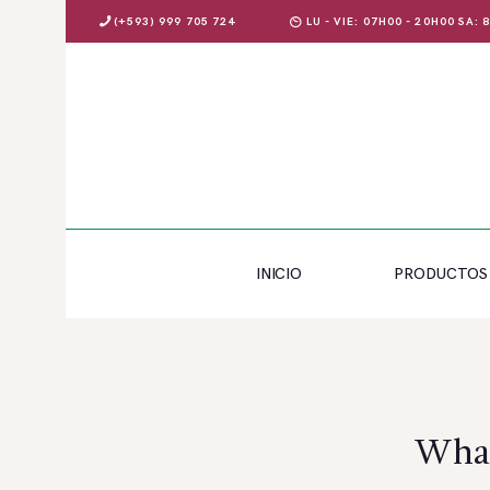
(+593) 999 705 724
LU - VIE: 07H00 - 20H00 SA:
INICIO
PRODUCTOS
INICIO
PRODUCTOS
OFERTAS
BLOG
EVENTOS
CONTÁCTENOS
What