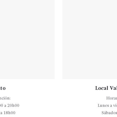
ito
Local Val
nción:
Horar
00 a 20h00
Lunes a v
 a 18h00
Sábados