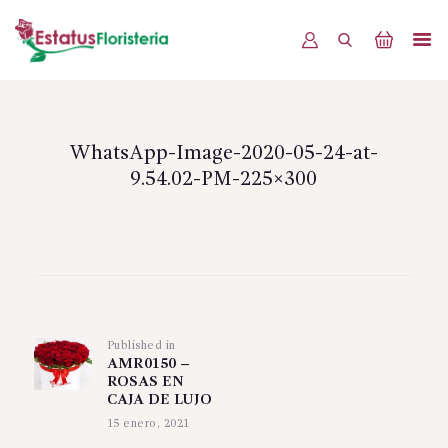
INICIO
PRODUCTOS
WhatsApp-Image-2020-05-24-at-
9.54.02-PM-225×300
OFERTAS
BLOG
EVENTOS
Navegación
CONTÁCTENOS
de
Published in
Previous
entradas
AMR0150 –
post:
ROSAS EN
CAJA DE LUJO
15 enero, 2021