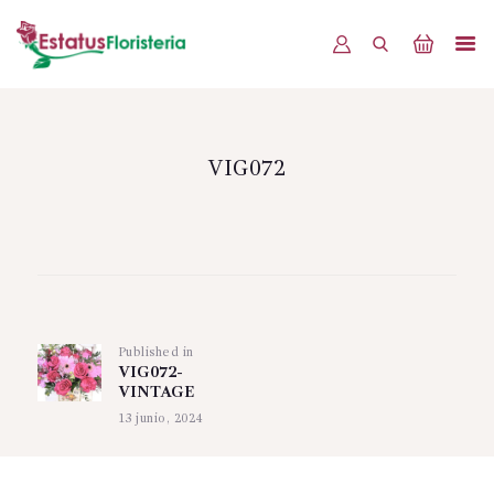
INICIO
PRODUCTOS
VIG072
OFERTAS
BLOG
Navegación
EVENTOS
de
CONTÁCTENOS
Published in
Previous
entradas
VIG072-
post:
VINTAGE
13 junio, 2024