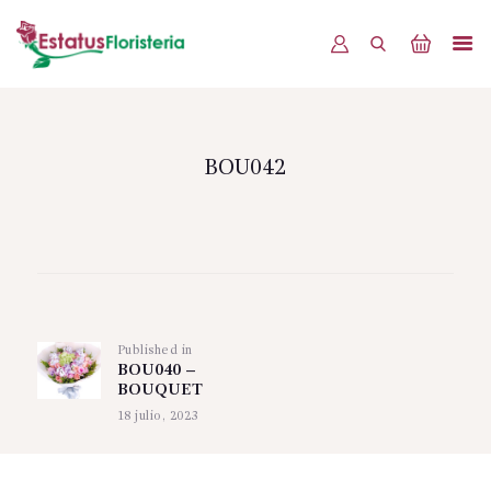
INICIO
PRODUCTOS
BOU042
OFERTAS
BLOG
Navegación
EVENTOS
de
CONTÁCTENOS
Published in
Previous
entradas
BOU040 –
post:
BOUQUET
18 julio, 2023