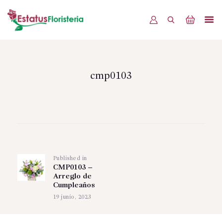
INICIO
PRODUCTOS
cmp0103
OFERTAS
BLOG
Navegación
EVENTOS
de
CONTÁCTENOS
Published in
Previous
entradas
CMP0103 –
post:
Arreglo de
Cumpleaños
19 junio, 2023