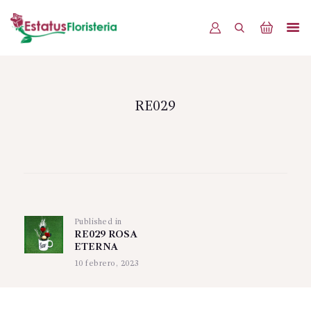
INICIO
PRODUCTOS
RE029
OFERTAS
BLOG
Navegación
EVENTOS
de
CONTÁCTENOS
Published in
Previous
entradas
RE029 ROSA
post:
ETERNA
10 febrero, 2023