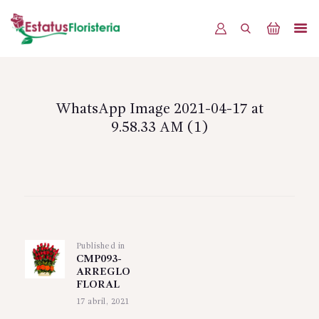
INICIO
PRODUCTOS
WhatsApp Image 2021-04-17 at
9.58.33 AM (1)
OFERTAS
BLOG
EVENTOS
Navegación
CONTÁCTENOS
de
Published in
Previous
entradas
CMP093-
post:
ARREGLO
FLORAL
17 abril, 2021