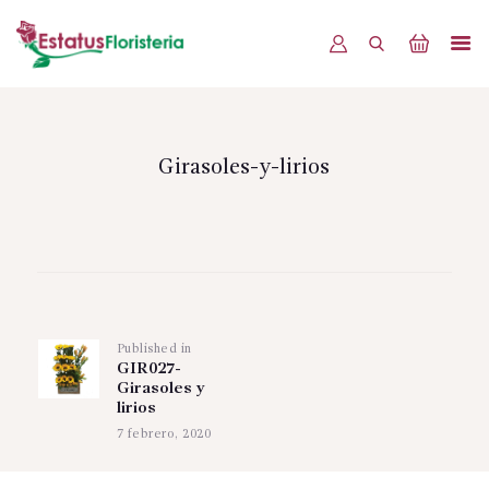
INICIO
PRODUCTOS
Girasoles-y-lirios
OFERTAS
BLOG
Navegación
EVENTOS
de
CONTÁCTENOS
Published in
Previous
entradas
GIR027-
post:
Girasoles y
lirios
7 febrero, 2020