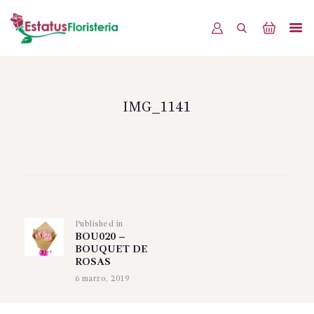
INICIO
PRODUCTOS
IMG_1141
OFERTAS
BLOG
Navegación
EVENTOS
de
CONTÁCTENOS
Published in
Previous
entradas
BOU020 –
post:
BOUQUET DE
ROSAS
6 marzo, 2019