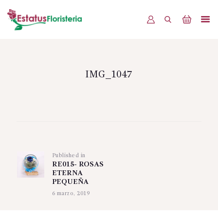
INICIO
PRODUCTOS
IMG_1047
OFERTAS
BLOG
Navegación
EVENTOS
de
CONTÁCTENOS
Published in
Previous
entradas
RE015- ROSAS
post:
ETERNA
PEQUEÑA
6 marzo, 2019