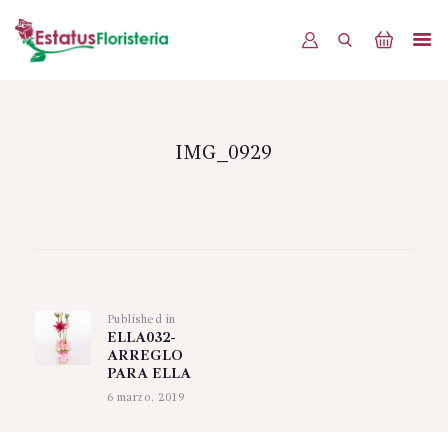
INICIO
PRODUCTOS
IMG_0929
OFERTAS
BLOG
Navegación
EVENTOS
de
CONTÁCTENOS
Published in
Previous
entradas
ELLA032-
post:
ARREGLO
PARA ELLA
6 marzo, 2019