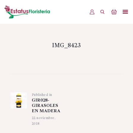
INICIO
PRODUCTOS
IMG_8423
OFERTAS
BLOG
Navegación
EVENTOS
de
CONTÁCTENOS
Published in
Previous
entradas
GIR028-
post:
GIRASOLES
EN MADERA
22 noviembre,
2018