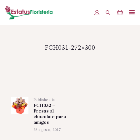
INICIO
PRODUCTOS
FCH031-272×300
OFERTAS
BLOG
Navegación
EVENTOS
de
CONTÁCTENOS
Published in
Previous
entradas
FCH032 –
post:
Fresas al
chocolate para
amigos
28 agosto, 2017