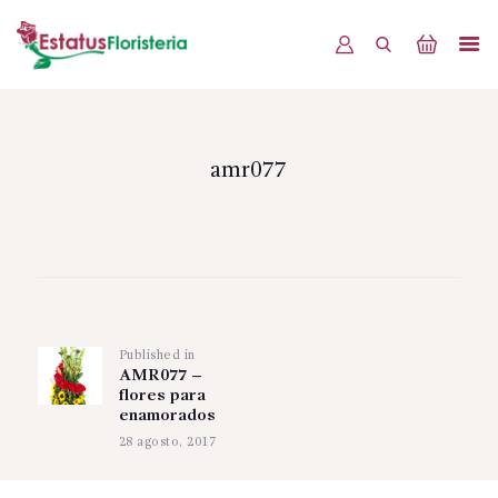
INICIO
PRODUCTOS
amr077
OFERTAS
BLOG
Navegación
EVENTOS
de
CONTÁCTENOS
Published in
Previous
entradas
AMR077 –
post:
flores para
enamorados
28 agosto, 2017