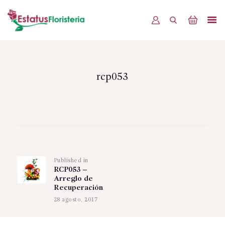
INICIO
PRODUCTOS
rcp053
OFERTAS
BLOG
Navegación
EVENTOS
de
CONTÁCTENOS
Published in
Previous
entradas
RCP053 –
post:
Arreglo de
Recuperación
28 agosto, 2017