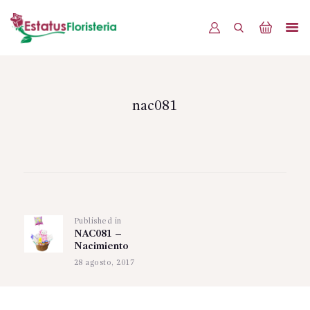
INICIO
PRODUCTOS
nac081
OFERTAS
BLOG
Navegación
EVENTOS
de
CONTÁCTENOS
Published in
Previous
entradas
NAC081 –
post:
Nacimiento
28 agosto, 2017