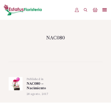
INICIO
PRODUCTOS
NAC080
OFERTAS
BLOG
Navegación
EVENTOS
de
CONTÁCTENOS
Published in
Previous
entradas
NAC080 –
post:
Nacimiento
28 agosto, 2017