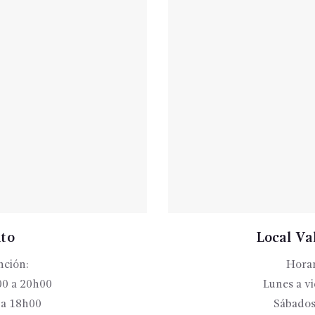
ito
Local Val
nción:
Horar
00 a 20h00
Lunes a v
 a 18h00
Sábados