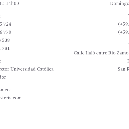
 a 14h00
Domingo
:
5 724
(+59
6 770
(+59
3 538
4 781
Calle Ilaló entre Río Zam
:
ctor Universidad Católica
San R
dor
nico:
isteria.com