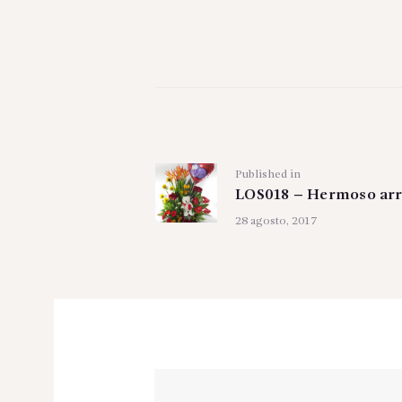
Navegación
de
Previous
Published in
entradas
LOS018 – Hermoso arr
post:
28 agosto, 2017