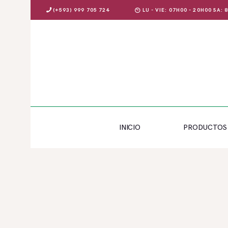
(+593) 999 705 724
LU - VIE: 07H00 - 20H00 SA:
INICIO
PRODUCTOS
INICIO
PRODUCTOS
OFERTAS
BLOG
EVENTOS
CONTÁCTENOS