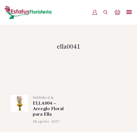
INICIO
PRODUCTOS
ella0041
OFERTAS
BLOG
Navegación
EVENTOS
de
CONTÁCTENOS
Published in
Previous
entradas
ELLA004 –
post:
Arreglo Floral
para Ella
28 agosto, 2017