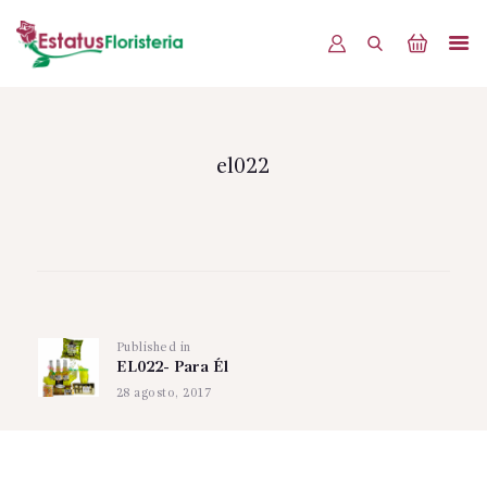
INICIO
PRODUCTOS
el022
OFERTAS
BLOG
Navegación
EVENTOS
de
CONTÁCTENOS
Published in
Previous
entradas
EL022- Para Él
post:
28 agosto, 2017