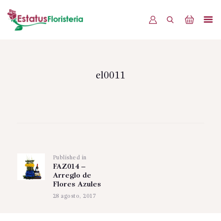
INICIO
PRODUCTOS
el0011
OFERTAS
BLOG
Navegación
EVENTOS
de
CONTÁCTENOS
Published in
Previous
entradas
FAZ014 –
post:
Arreglo de
Flores Azules
28 agosto, 2017