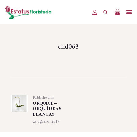
INICIO
PRODUCTOS
cnd063
OFERTAS
BLOG
Navegación
EVENTOS
de
CONTÁCTENOS
Published in
Previous
entradas
ORQ0101 –
post:
ORQUÍDEAS
BLANCAS
28 agosto, 2017